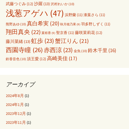
沙羅
(13)
武藤つぐみ
(12)
沢村れいか
(10)
浅葱アゲハ
(47)
浜野蘭
(11)
漆葉さら
(11)
真白希実
(20)
羽多野しずく
(11)
熊野あゆ
(10)
秋月穂乃果
(9)
翔田真央
(22)
聖京香
(11)
藤咲茉莉花
(12)
翼裕香
(9)
虹歩
(23)
蟹江りん
(21)
藤川菜緒
(13)
西園寺瞳
(26)
赤西涼
(23)
鈴木千里
(16)
金魚
(10)
高崎美佳
(17)
須王愛
(12)
鈴香音色
(10)
アーカイブ
2024年8月
(1)
2024年1月
(1)
2023年12月
(1)
2023年11月
(1)