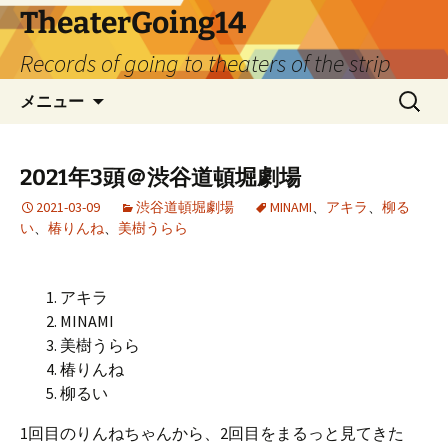
TheaterGoing14
Records of going to theaters of the strip
コ
検
メニュー
ン
索:
テ
ン
2021年3頭＠渋谷道頓堀劇場
ツ
2021-03-09
渋谷道頓堀劇場
MINAMI
、
アキラ
、
柳る
へ
い
、
椿りんね
、
美樹うらら
ス
キ
ッ
アキラ
プ
MINAMI
美樹うらら
椿りんね
柳るい
1回目のりんねちゃんから、2回目をまるっと見てきた