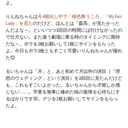
よ。
りんねちゃんは
今4個出し中で「桜色舞うころ」「My Fair
Lady」を見た
のだけど、ほんとは「森高」が見たかった
んだよな～。といいつつ3回目の時間には行けなかったの
で仕方ない。また違う劇場に乗る時のタイミングに期待
だな～。ポラを2枚お願いして1枚にサインをもらった
よ。今日もポラ2枚ともすごく可愛いりんねちゃんが撮れ
た😊
るいちゃんは「月」と、あと初めて月以外の演目（「理
想のウェディング」という演目）を2回目に見たんだけど
も、これもすごいよかった。るいちゃんから才能しか感
じない……。学業を無事に修めた暁の復帰を心待ちにす
るばかりです😢。デジを1枚お願いしてサインをもらっ
たよ。