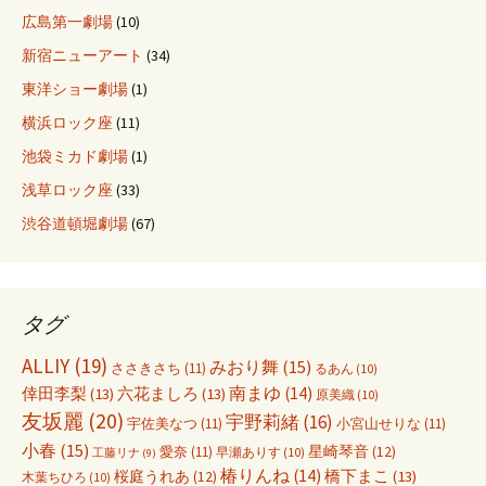
ョ
広島第一劇場
(10)
新宿ニューアート
(34)
ン
東洋ショー劇場
(1)
横浜ロック座
(11)
池袋ミカド劇場
(1)
浅草ロック座
(33)
渋谷道頓堀劇場
(67)
タグ
ALLIY
(19)
みおり舞
(15)
ささきさち
(11)
るあん
(10)
倖田李梨
(13)
六花ましろ
(13)
南まゆ
(14)
原美織
(10)
友坂麗
(20)
宇野莉緒
(16)
宇佐美なつ
(11)
小宮山せりな
(11)
小春
(15)
愛奈
(11)
星崎琴音
(12)
早瀬ありす
(10)
工藤リナ
(9)
椿りんね
(14)
橋下まこ
(13)
桜庭うれあ
(12)
木葉ちひろ
(10)