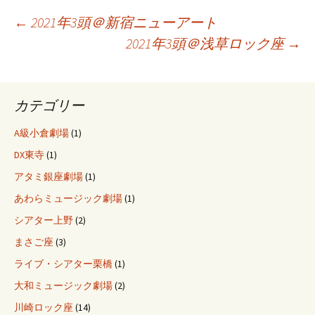
投
←
2021年3頭＠新宿ニューアート
2021年3頭＠浅草ロック座
→
稿
カテゴリー
ナ
A級小倉劇場
(1)
ビ
DX東寺
(1)
アタミ銀座劇場
(1)
ゲ
あわらミュージック劇場
(1)
シアター上野
(2)
ー
まさご座
(3)
ライブ・シアター栗橋
(1)
シ
大和ミュージック劇場
(2)
川崎ロック座
(14)