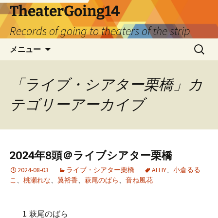
TheaterGoing14
Records of going to theaters of the strip
コ
検
メニュー
ン
索:
テ
ン
「ライブ・シアター栗橋」カ
ツ
テゴリーアーカイブ
へ
ス
キ
ッ
プ
2024年8頭＠ライブシアター栗橋
2024-08-03
ライブ・シアター栗橋
ALLIY
、
小倉るる
こ
、
桃瀬れな
、
翼裕香
、
萩尾のばら
、
音ね風花
萩尾のばら