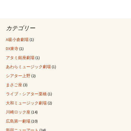
カテゴリー
A級小倉劇場
(1)
DX東寺
(1)
アタミ銀座劇場
(1)
あわらミュージック劇場
(1)
シアター上野
(2)
まさご座
(3)
ライブ・シアター栗橋
(1)
大和ミュージック劇場
(2)
川崎ロック座
(14)
広島第一劇場
(10)
新宿ニューアート
(34)