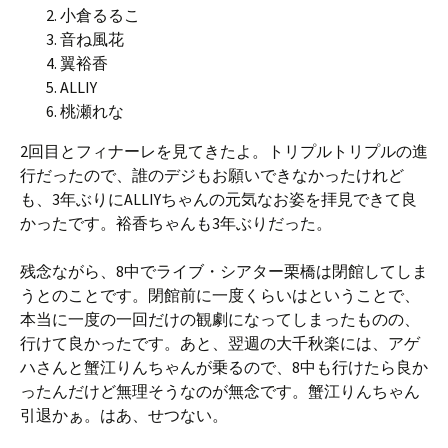
小倉るるこ
音ね風花
翼裕香
ALLIY
桃瀬れな
2回目とフィナーレを見てきたよ。トリプルトリプルの進
行だったので、誰のデジもお願いできなかったけれど
も、3年ぶりにALLIYちゃんの元気なお姿を拝見できて良
かったです。裕香ちゃんも3年ぶりだった。
残念ながら、8中でライブ・シアター栗橋は閉館してしま
うとのことです。閉館前に一度くらいはということで、
本当に一度の一回だけの観劇になってしまったものの、
行けて良かったです。あと、翌週の大千秋楽には、アゲ
ハさんと蟹江りんちゃんが乗るので、8中も行けたら良か
ったんだけど無理そうなのが無念です。蟹江りんちゃん
引退かぁ。はあ、せつない。