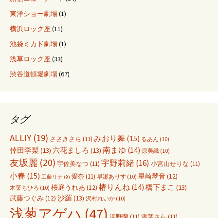
東洋ショー劇場
(1)
横浜ロック座
(11)
池袋ミカド劇場
(1)
浅草ロック座
(33)
渋谷道頓堀劇場
(67)
タグ
ALLIY
(19)
みおり舞
(15)
ささきさち
(11)
るあん
(10)
倖田李梨
(13)
六花ましろ
(13)
南まゆ
(14)
原美織
(10)
友坂麗
(20)
宇野莉緒
(16)
宇佐美なつ
(11)
小宮山せりな
(11)
小春
(15)
愛奈
(11)
星崎琴音
(12)
早瀬ありす
(10)
工藤リナ
(9)
椿りんね
(14)
橋下まこ
(13)
桜庭うれあ
(12)
木葉ちひろ
(10)
沙羅
(13)
武藤つぐみ
(12)
沢村れいか
(10)
浅葱アゲハ
(47)
浜野蘭
(11)
漆葉さら
(11)