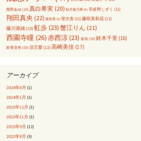
真白希実
(20)
羽多野しずく
(11)
熊野あゆ
(10)
秋月穂乃果
(9)
翔田真央
(22)
聖京香
(11)
藤咲茉莉花
(12)
翼裕香
(9)
虹歩
(23)
蟹江りん
(21)
藤川菜緒
(13)
西園寺瞳
(26)
赤西涼
(23)
鈴木千里
(16)
金魚
(10)
高崎美佳
(17)
須王愛
(12)
鈴香音色
(10)
アーカイブ
2024年8月
(1)
2024年1月
(1)
2023年12月
(1)
2023年11月
(1)
2023年9月
(12)
2023年8月
(3)