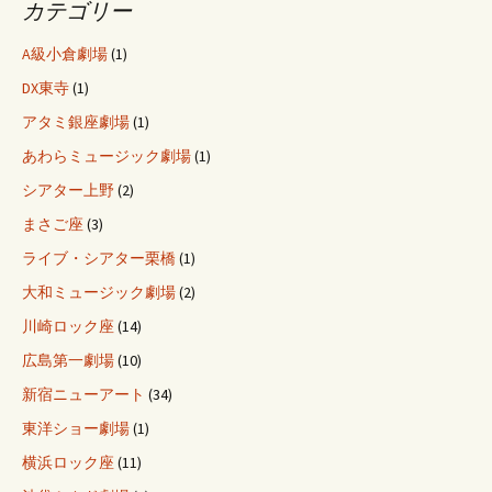
カテゴリー
A級小倉劇場
(1)
DX東寺
(1)
アタミ銀座劇場
(1)
あわらミュージック劇場
(1)
シアター上野
(2)
まさご座
(3)
ライブ・シアター栗橋
(1)
大和ミュージック劇場
(2)
川崎ロック座
(14)
広島第一劇場
(10)
新宿ニューアート
(34)
東洋ショー劇場
(1)
横浜ロック座
(11)