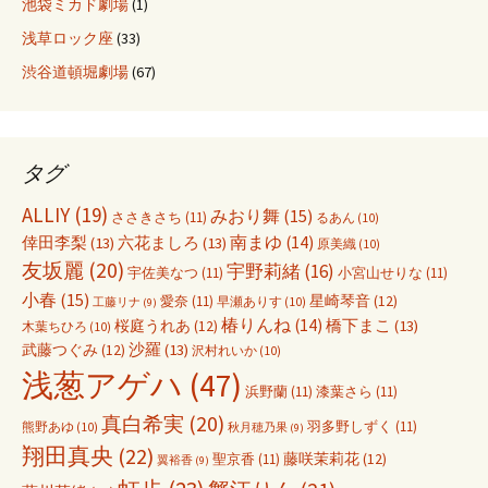
池袋ミカド劇場
(1)
浅草ロック座
(33)
渋谷道頓堀劇場
(67)
タグ
ALLIY
(19)
みおり舞
(15)
ささきさち
(11)
るあん
(10)
倖田李梨
(13)
六花ましろ
(13)
南まゆ
(14)
原美織
(10)
友坂麗
(20)
宇野莉緒
(16)
宇佐美なつ
(11)
小宮山せりな
(11)
小春
(15)
愛奈
(11)
星崎琴音
(12)
早瀬ありす
(10)
工藤リナ
(9)
椿りんね
(14)
橋下まこ
(13)
桜庭うれあ
(12)
木葉ちひろ
(10)
沙羅
(13)
武藤つぐみ
(12)
沢村れいか
(10)
浅葱アゲハ
(47)
浜野蘭
(11)
漆葉さら
(11)
真白希実
(20)
羽多野しずく
(11)
熊野あゆ
(10)
秋月穂乃果
(9)
翔田真央
(22)
聖京香
(11)
藤咲茉莉花
(12)
翼裕香
(9)