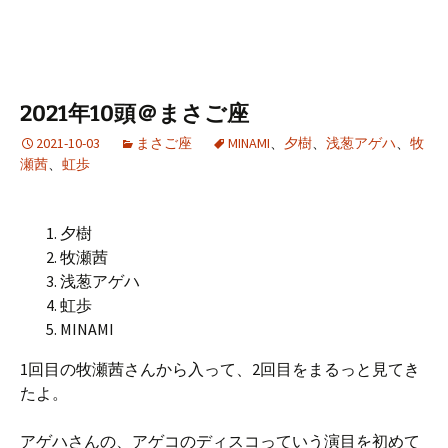
2021年10頭＠まさご座
2021-10-03
まさご座
MINAMI
、
夕樹
、
浅葱アゲハ
、
牧
瀬茜
、
虹歩
夕樹
牧瀬茜
浅葱アゲハ
虹歩
MINAMI
1回目の牧瀬茜さんから入って、2回目をまるっと見てき
たよ。
アゲハさんの、アゲコのディスコっていう演目を初めて