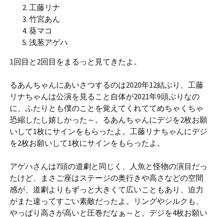
工藤リナ
竹宮あん
葵マコ
浅葱アゲハ
1回目と2回目をまるっと見てきたよ。
るあんちゃんにあいさつするのは2020年12結ぶり、工藤
リナちゃんは公演を見ること自体が2021年9頭ぶりなの
に、ふたりとも僕のことを覚えてくれててめちゃくちゃ
恐縮したし嬉しかった～。るあんちゃんにデジを2枚お願
いして1枚にサインをもらったよ。工藤リナちゃんにデジ
を2枚お願いして1枚にサインをもらったよ。
アゲハさんは7頭の道劇と同じく、人魚と怪物の演目だっ
たけど、まさご座はステージの奥行きや高さなどの空間
感が、道劇よりもずっと大きくて広いこともあり、迫力
がまた違ってすごい素敵だったよ。リングやシルクも、
やっぱり高さが高いと圧巻だなぁ～と。デジを4枚お願い