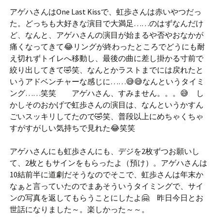
アゲハさんはOne Last Kissで、虹歩さんは赤いやつだっ
た。どっちも大好きな演目で大満足……のはずなんだけ
ど、なんと、アゲハさんの演目が始まるや否やおなかが
痛くなってきて😂リングが終わったところでどうにも耐
え切れずトイレへ移動し、最後の曲に差し掛かる寸前で
絞り出してきて🤣笑、なんとかラストまでには戻れたと
いうアドベンチャーな感じに……😅😅なんというタイミ
ング……笑笑 アゲハさん、すみません。。。😅 し
かしそのおかげで虹歩さんの演目は、なんというかすん
ごいスッキリしてたので🤣笑、普段以上にめちゃくちゃ
すがすがしい気持ちで見れた😂笑笑
アゲハさんにも虹歩さんにも、デジを2枚ずつお願いし
て、2枚ともサインをもらったよ（預け）。アゲハさんは
10結前半に道劇だそうなのでそこで、虹歩さんは年末か
なぁと言っていたのでまあそういうタイミングで、サイ
ンの写真を返してもらうことにしたよ🤗 昨日今日とお
世話になりました～。楽しかった～～。