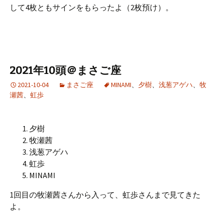
して4枚ともサインをもらったよ（2枚預け）。
2021年10頭＠まさご座
2021-10-04
まさご座
MINAMI
、
夕樹
、
浅葱アゲハ
、
牧
瀬茜
、
虹歩
夕樹
牧瀬茜
浅葱アゲハ
虹歩
MINAMI
1回目の牧瀬茜さんから入って、虹歩さんまで見てきた
よ。