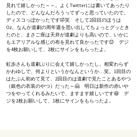
見れて嬉しかった～～。よくTwitterには書いてあったり
したので、どんなんだろうってずっと思っていたので。
ディスコっぽかったです🤣笑 そして2回目のほうは
Oz。なんか道劇の周年週を思い出してちょっとグッとき
たのと、まさご座は天井が道劇よりも高いので、いかに
もエアリアルな感じの布を見れて良かったです😊 デジ
を4枚お願いして、2枚にサインをもらったよ。
虹歩さんも道劇ぶりに会えて嬉しかったし、相変わらず
かわゆしで、何よりというかなんというか…笑。1回目の
はたぶん初めて見て、2回目のは道劇で見たことあるやつ
（銀色の衣装のやつ）だった～🤗 明日は新作の赤いや
つをやってくれるみたいで、ますます嬉しいです😆 デ
ジを2枚お願いして、1枚にサインをもらったよ。