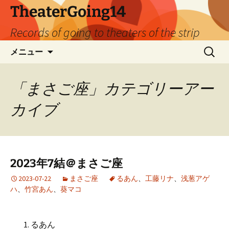
TheaterGoing14
Records of going to theaters of the strip
コ
検
メニュー
ン
索:
テ
ン
「まさご座」カテゴリーアー
ツ
カイブ
へ
ス
キ
ッ
プ
2023年7結＠まさご座
2023-07-22
まさご座
るあん
、
工藤リナ
、
浅葱アゲ
ハ
、
竹宮あん
、
葵マコ
るあん