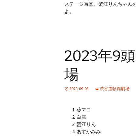
ステージ写真、蟹江りんちゃんの
よ。
2023年
場
2023-09-08
渋谷道頓堀劇場
葵マコ
白雪
蟹江りん
あすかみみ