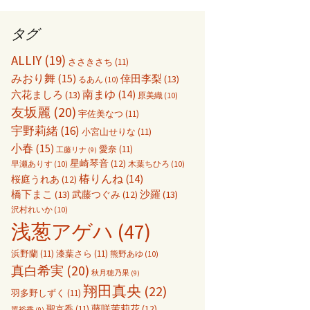
タグ
ALLIY
(19)
ささきさち
(11)
みおり舞
(15)
倖田李梨
(13)
るあん
(10)
六花ましろ
(13)
南まゆ
(14)
原美織
(10)
友坂麗
(20)
宇佐美なつ
(11)
宇野莉緒
(16)
小宮山せりな
(11)
小春
(15)
愛奈
(11)
工藤リナ
(9)
星崎琴音
(12)
早瀬ありす
(10)
木葉ちひろ
(10)
椿りんね
(14)
桜庭うれあ
(12)
橋下まこ
(13)
沙羅
(13)
武藤つぐみ
(12)
沢村れいか
(10)
浅葱アゲハ
(47)
浜野蘭
(11)
漆葉さら
(11)
熊野あゆ
(10)
真白希実
(20)
秋月穂乃果
(9)
翔田真央
(22)
羽多野しずく
(11)
聖京香
(11)
藤咲茉莉花
(12)
翼裕香
(9)