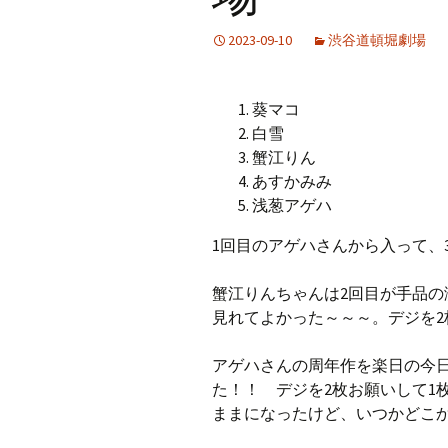
2023-09-10
渋谷道頓堀劇場
葵マコ
白雪
蟹江りん
あすかみみ
浅葱アゲハ
1回目のアゲハさんから入って、
蟹江りんちゃんは2回目が手品の
見れてよかった～～～。デジを2
アゲハさんの周年作を楽日の今日
た！！ デジを2枚お願いして1
ままになったけど、いつかどこ