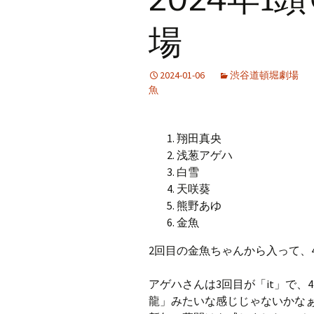
プ
場
2024-01-06
渋谷道頓堀劇場
魚
翔田真央
浅葱アゲハ
白雪
天咲葵
熊野あゆ
金魚
2回目の金魚ちゃんから入って、
アゲハさんは3回目が「it」で
龍」みたいな感じじゃないかな