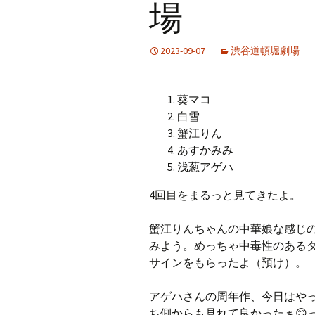
場
2023-09-07
渋谷道頓堀劇場
葵マコ
白雪
蟹江りん
あすかみみ
浅葱アゲハ
4回目をまるっと見てきたよ。
蟹江りんちゃんの中華娘な感じ
みよう。めっちゃ中毒性のある
サインをもらったよ（預け）。
アゲハさんの周年作、今日はや
ち側からも見れて良かったぁ😊