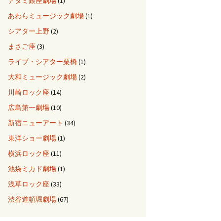
アタミ銀座劇場
(1)
あわらミュージック劇場
(1)
シアター上野
(2)
まさご座
(3)
ライブ・シアター栗橋
(1)
大和ミュージック劇場
(2)
川崎ロック座
(14)
広島第一劇場
(10)
新宿ニューアート
(34)
東洋ショー劇場
(1)
横浜ロック座
(11)
池袋ミカド劇場
(1)
浅草ロック座
(33)
渋谷道頓堀劇場
(67)