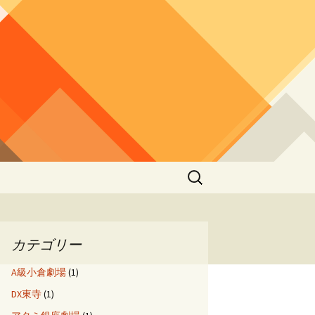
検
索:
カテゴリー
A級小倉劇場
(1)
DX東寺
(1)