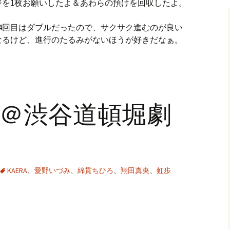
ジを1枚お願いしたよ＆あわらの預けを回収したよ。
4回目はダブルだったので、サクサク進むのが良い
なるけど、進行のたるみがないほうが好きだなぁ。
9結＠渋谷道頓堀劇
KAERA
、
愛野いづみ
、
綿貫ちひろ
、
翔田真央
、
虹歩