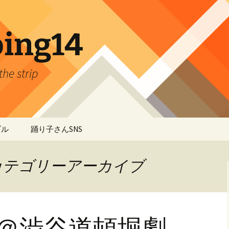
ing14
the strip
ブル
踊り子さんSNS
カテゴリーアーカイブ
1頭＠渋谷道頓堀劇