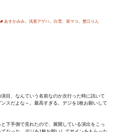
あすかみみ
、
浅葱アゲハ
、
白雪
、
葵マコ
、
蟹江りん
の演目、なんていう名前なのか次行った時に訊いて
ダンスだよな～。最高すぎる。デジを1枚お願いして
っと下手側で見れたので、展開している演出をこっ
ってなった。デジを1枚お願いしてサインをもらった