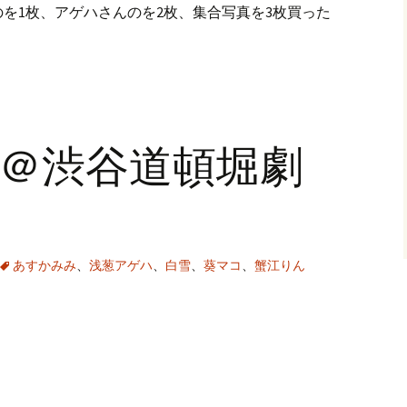
を1枚、アゲハさんのを2枚、集合写真を3枚買った
9頭＠渋谷道頓堀劇
あすかみみ
、
浅葱アゲハ
、
白雪
、
葵マコ
、
蟹江りん