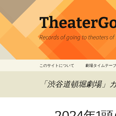
TheaterGo
Records of going to theaters of 
コ
このサイトについて
劇場タイムテー
ン
テ
ン
「渋谷道頓堀劇場」
ツ
へ
ス
キ
2024年
ッ