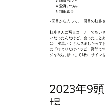
綿貫ちひろ
愛野いづみ
翔田真央
2回目から入って、3回目の虹歩
虹歩さんに写真コーナーであいさ
いだったんだけど、会ったこと
😊 浅草たくさん見ましたって
に「ひとりだけハッピー野郎です
ジを2枚お願いして1枚にサイン
2023年
場