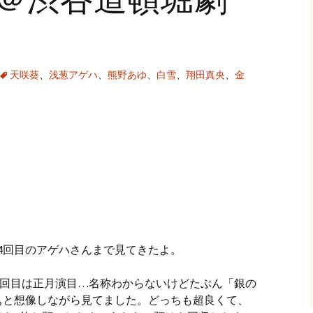
天咲葵
、
浅葱アゲハ
、
熊野あゆ
、
白雪
、
翔田真央
、
金
4回目のアゲハさんまで見てきたよ。
、4回目は正月演目…名称わからないけどたぶん「銀の
ぁと想像しながら見てました。どっちも超良くて、