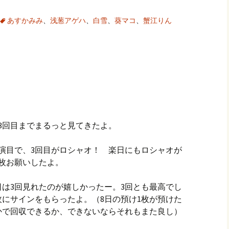
あすかみみ
、
浅葱アゲハ
、
白雪
、
葵マコ
、
蟹江りん
3回目までまるっと見てきたよ。
演目で、3回目がロシャオ！ 楽日にもロシャオが
枚お願いしたよ。
は3回見れたのが嬉しかったー。3回とも最高でし
枚にサインをもらったよ。（8日の預け1枚が預けた
かで回収できるか、できないならそれもまた良し）