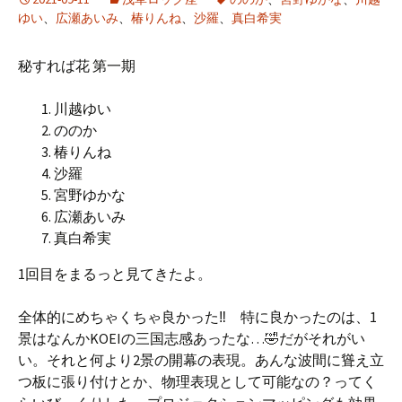
ゆい
、
広瀬あいみ
、
椿りんね
、
沙羅
、
真白希実
秘すれば花 第一期
川越ゆい
ののか
椿りんね
沙羅
宮野ゆかな
広瀬あいみ
真白希実
1回目をまるっと見てきたよ。
全体的にめちゃくちゃ良かった‼ 特に良かったのは、1
景はなんかKOEIの三国志感あったな…🤣だがそれがい
い。それと何より2景の開幕の表現。あんな波間に聳え立
つ板に張り付けとか、物理表現として可能なの？ってく