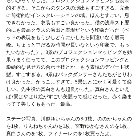
らいびっくりした。プロジェクションマッピングも効果
的すぎる。そこからのダンスの演出もすごすぎる。完全
に前衛的なインスタレーションの域。ほんとすごい。息
できなかった。衣装もすごい良かった。僕の浅草スト歴
的にも最高クラスの演出と表現だという印象だった（ベ
ッドの表現をもう少しどうにかしたら間違いなく最高
峰。ちょっと中だるみ時間が長いなという印象で、もっ
たいなかった）。3景のプロジェクションマッピングも効
果うまく使ってて、このプロジェクションマッピングと
影絵的な見せ方の合わせ技とか、もう表現のデパート状
態。すごすぎる。4景はバックダンサーさんたちがとりわ
け良かった。かっこよすぎて。5景はとにかく可愛くて楽
しい。先生役の真白さんも超良かった。真白さんといえ
ば7景はやはり絵がすごい美麗って感じだった。赤く染ま
ってて美しくもあった。最高。
ステージ写真、川越ゆいちゃんのを1枚、ののかちゃんの
を1枚、りんねちゃんのを1枚、宮野ゆかなさんのを1枚、
真白さんのを1枚、フィナーレのを1枚買ったよ。