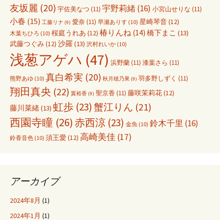
友坂麗
(20)
宇野莉緒
(16)
宇佐美なつ
(11)
小宮山せりな
(11)
小春
(15)
愛奈
(11)
星崎琴音
(12)
早瀬ありす
(10)
工藤リナ
(9)
椿りんね
(14)
橋下まこ
(13)
桜庭うれあ
(12)
木葉ちひろ
(10)
沙羅
(13)
武藤つぐみ
(12)
沢村れいか
(10)
浅葱アゲハ
(47)
浜野蘭
(11)
漆葉さら
(11)
真白希実
(20)
羽多野しずく
(11)
熊野あゆ
(10)
秋月穂乃果
(9)
翔田真央
(22)
聖京香
(11)
藤咲茉莉花
(12)
翼裕香
(9)
虹歩
(23)
蟹江りん
(21)
藤川菜緒
(13)
西園寺瞳
(26)
赤西涼
(23)
鈴木千里
(16)
金魚
(10)
高崎美佳
(17)
須王愛
(12)
鈴香音色
(10)
アーカイブ
2024年8月
(1)
2024年1月
(1)