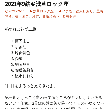
2021年9結＠浅草ロック座
2021-09-26
浅草ロック座
ゆきな
、
徳永しおり
、
星崎
琴音
、
橋下まこ
、
沙羅
、
藤咲茉莉花
、
鈴香音色
秘すれば花 第二期
橋下まこ
ゆきな
鈴香音色
沙羅
星崎琴音
藤咲茉莉花
徳永しおり
1回目をまるっと見てきたよ。
第一期とけっこう変わってるところがちょいちょいある
なという印象。2景は終盤に矢が降ってくるのがなくなっ