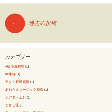
投
←
過去の投稿
稿
ナ
カテゴリー
ビ
A級小倉劇場
(1)
DX東寺
(1)
ゲ
アタミ銀座劇場
(1)
あわらミュージック劇場
(1)
ー
シアター上野
(2)
まさご座
(3)