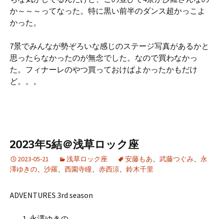
か～～～ってなった。特に黒い前半のダンス超かっこよ
かった。
7景でみんなが勢ぞろいな感じのステージ写真があるかと
思ったらなかったのが無念でした。なので買わなかっ
た。フィナーレのやつ買っておけばよかったかもだけ
ど。。。
2023年5結＠浅草ロック座
2023-05-21
浅草ロック座
安藤もあ
、
武藤つぐみ
、
永
澤ゆきの
、
沙羅
、
西園寺瞳
、
赤西涼
、
鈴木千里
ADVENTURES 3rd season
永澤ゆきの